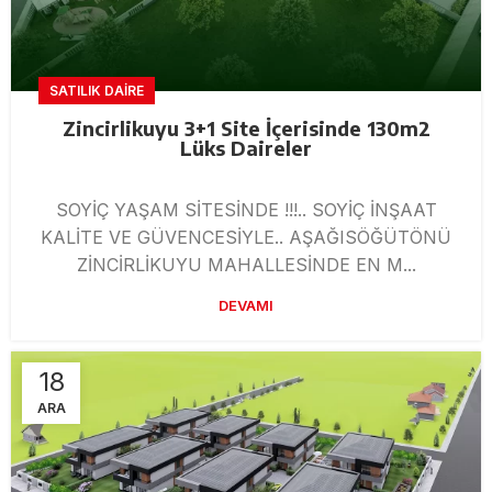
SATILIK DAIRE
Zincirlikuyu 3+1 Site İçerisinde 130m2
Lüks Daireler
SOYİÇ YAŞAM SİTESİNDE !!!.. SOYİÇ İNŞAAT
KALİTE VE GÜVENCESİYLE.. AŞAĞISÖĞÜTÖNÜ
ZİNCİRLİKUYU MAHALLESİNDE EN M...
DEVAMI
18
ARA