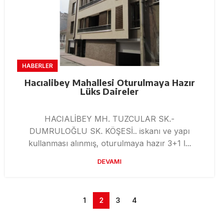
HABERLER
Hacıalibey Mahallesi Oturulmaya Hazır
Lüks Daireler
HACIALİBEY MH. TUZCULAR SK.-
DUMRULOĞLU SK. KÖŞESİ.. iskanı ve yapı
kullanması alınmış, oturulmaya hazır 3+1 l...
DEVAMI
1
2
3
4