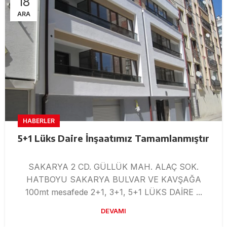
18
ARA
HABERLER
5+1 Lüks Daire İnşaatımız Tamamlanmıştır
SAKARYA 2 CD. GÜLLÜK MAH. ALAÇ SOK.
HATBOYU SAKARYA BULVAR VE KAVŞAĞA
100mt mesafede 2+1, 3+1, 5+1 LÜKS DAİRE ...
DEVAMI